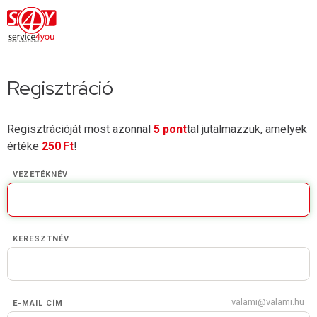
Regisztráció
Regisztrációját most azonnal
5 pont
tal jutalmazzuk, amelyek
értéke
250 Ft
!
VEZETÉKNÉV
KERESZTNÉV
valami@valami.hu
E-MAIL CÍM